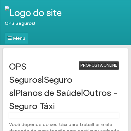
OPS Seguros!
Menu
OPS
PROPOSTA ONLINE
Seguros|Seguro
s|Planos de Saúde|Outros -
Seguro Táxi
Você depende do seu táxi para trabalhar e ele
depende de manutenção para continuar rodando.