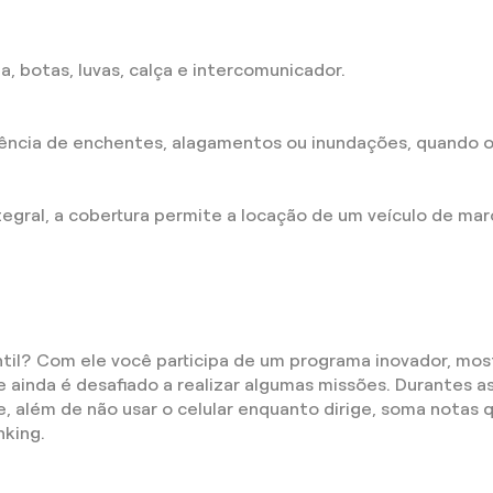
, botas, luvas, calça e intercomunicador.
cia de enchentes, alagamentos ou inundações, quando o sin
ntegral, a cobertura permite a locação de um veículo de ma
ntil? Com ele você participa de um programa inovador, mo
e ainda é desafiado a realizar algumas missões. Durantes
e, além de não usar o celular enquanto dirige, soma nota
nking.